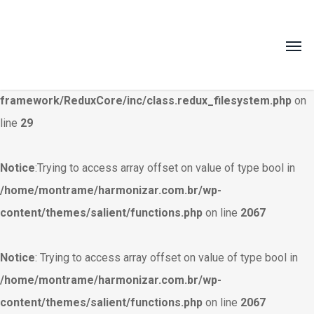
Warning
: Creating default object from empty value in
/home/montrame/harmonizar.com.br/wp-
content/themes/salient/nectar/redux-
framework/ReduxCore/inc/class.redux_filesystem.php
on
line
29
Notice
:Trying to access array offset on value of type bool in
/home/montrame/harmonizar.com.br/wp-
content/themes/salient/functions.php
on line
2067
Notice
: Trying to access array offset on value of type bool in
/home/montrame/harmonizar.com.br/wp-
content/themes/salient/functions.php
on line
2067